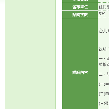
發布單位
註冊
539
點閱次數
台北
說明
一、
並援
詳細內容
二、
(
一
)
申
(
二
)
申
(
三
)
獎