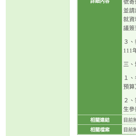
詳細內容
號寄
並請
就資
議簽
３、
111
三、
１、
預算
２、
生參
相關連結
目前
相關檔案
目前