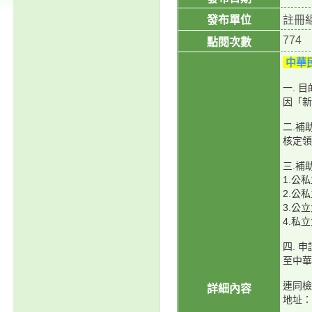
發布單位
註冊
774
點閱次數
中華
一. 目
因「新
二.補
核定領
三.補
1.公
2.公
3.公
4.私
四. 
至
中華
連同檢
詳細內容
地址：