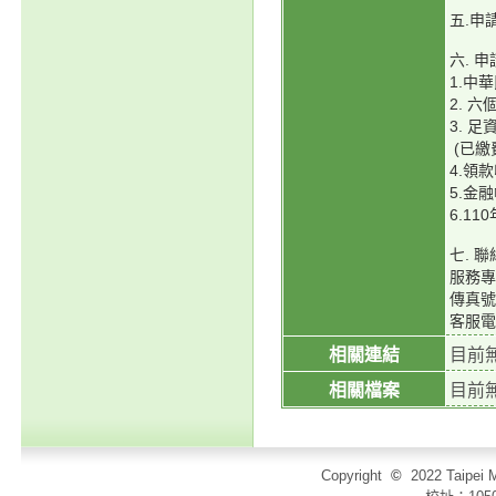
五.申
六. 
1.中
2. 
3. 
(已繳
4.領
5.金
6.1
七. 
服務專線
傳真號碼
客服電
相關連結
目前
相關檔案
目前
Copyright
©
2022 Taip