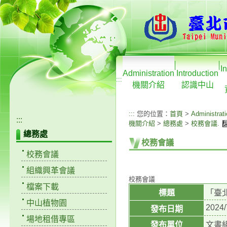
I
Administration
Introduction
:::
機關介紹
認識中山
:::
您的位置：
首頁
>
Administrat
:::
機關介紹
>
總務處
>
校務會議
.
總務處
校務會議
校務會議
組織興革會議
校務會議
檔案下載
標題
「臺
中山植物園
2024/
發布日期
場地租借專區
發布單位
文書