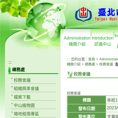
I
Administration
Introduction
:::
機關介紹
認識中山
:::
您的位置：
首頁
>
Administrat
:::
機關介紹
>
總務處
>
校務會議
.
總務處
校務會議
校務會議
組織興革會議
校務會議
檔案下載
標題
本校
中山植物園
2023/
發布日期
場地租借專區
發布單位
文書