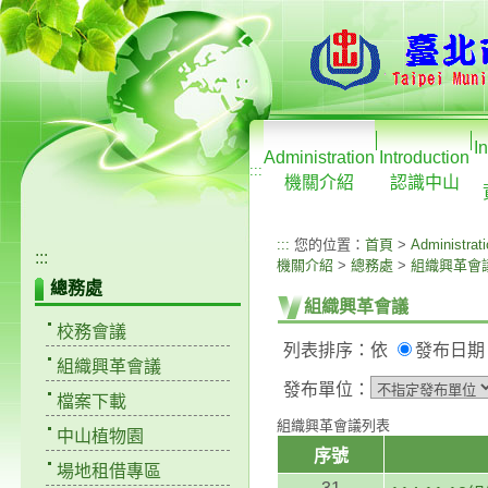
I
Administration
Introduction
:::
機關介紹
認識中山
:::
您的位置：
首頁
>
Administrat
:::
機關介紹
>
總務處
>
組織興革會
總務處
組織興革會議
校務會議
列表排序：依
發布日
組織興革會議
發布單位：
檔案下載
組織興革會議列表
中山植物園
序號
場地租借專區