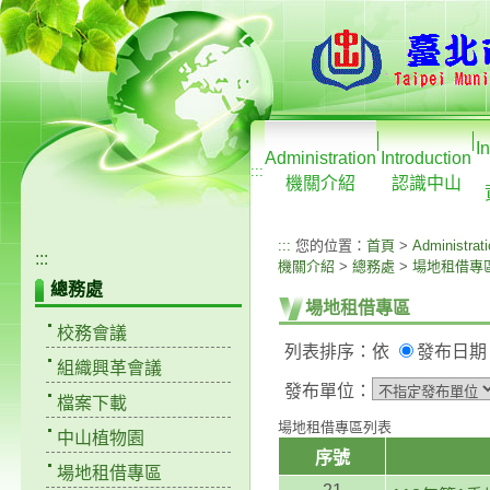
I
Administration
Introduction
:::
機關介紹
認識中山
:::
您的位置：
首頁
>
Administrat
:::
機關介紹
>
總務處
>
場地租借專
總務處
場地租借專區
校務會議
列表排序：依
發布日
組織興革會議
發布單位：
檔案下載
場地租借專區列表
中山植物園
序號
場地租借專區