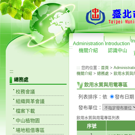
I
Administration
Introduction
:::
機關介紹
認識中山
:::
您的位置：
首頁
>
Administrat
:::
機關介紹
>
總務處
>
飲用水質與
總務處
飲用水質與用電專區
校務會議
列表排序：依
發布日
組織興革會議
發布單位：
檔案下載
飲用水質與用電專區列表
中山植物園
序號
場地租借專區