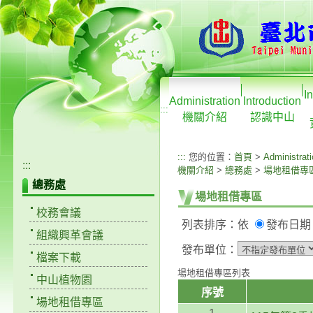
I
Administration
Introduction
:::
機關介紹
認識中山
:::
您的位置：
首頁
>
Administrat
:::
機關介紹
>
總務處
>
場地租借專
總務處
場地租借專區
校務會議
列表排序：依
發布日
組織興革會議
發布單位：
檔案下載
場地租借專區列表
中山植物園
序號
場地租借專區