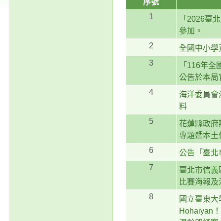
序號
1
「2026
參加。
2
全國中小學
3
「116年
公告於本局
4
海洋委員會
料
5
花蓮縣政府
專題暨本土
6
公告「臺北
7
臺北市信義
比賽海報及
8
國立臺東大
Hohaiyan