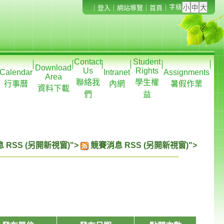
字級
｜
登入
｜
網站導覽
｜
首頁
｜
Contact
Student
Download
Us
Rights
Calendar
Intranet
Assignments
Area
聯絡我
學生權
行事曆
內網
暑假作業
資料下載
們
益
 RSS (另開新視窗)">
競賽消息 RSS (另開新視窗)">