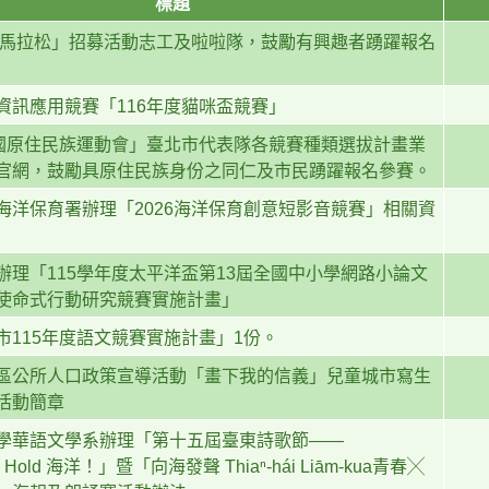
標題
臺北馬拉松」招募活動志工及啦啦隊，鼓勵有興趣者踴躍報名
資訊應用競賽「116年度貓咪盃競賽」
全國原住民族運動會」臺北市代表隊各競賽種類選拔計畫業
官網，鼓勵具原住民族身份之同仁及市民踴躍報名參賽。
海洋保育署辦理「2026海洋保育創意短影音競賽」相關資
辦理「115學年度太平洋盃第13屆全國中小學網路小論文
使命式行動研究競賽實施計畫」
市115年度語文競賽實施計畫」1份。
區公所人口政策宣導活動「畫下我的信義」兒童城市寫生
活動簡章
學華語文學系辦理「第十五屆臺東詩歌節——
！ Hold 海洋！」暨「向海發聲 Thiaⁿ-hái Liām-kua青春╳