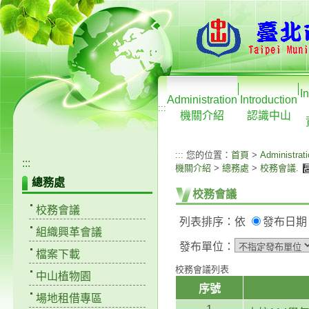
I
Administration
Introduction
:::
機關介紹
認識中山
:::
您的位置：
首頁
>
Administrat
:::
機關介紹
>
總務處
>
校務會議
.
總務處
校務會議
校務會議
列表排序：依
發布日
組織興革會議
發布單位：
檔案下載
校務會議列表
中山植物園
序號
場地租借專區