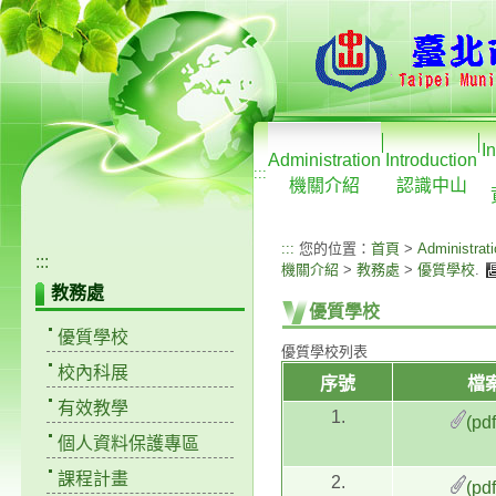
I
Administration
Introduction
:::
機關介紹
認識中山
:::
您的位置：
首頁
>
Administrat
:::
機關介紹
>
教務處
>
優質學校
.
教務處
優質學校
優質學校
優質學校列表
校內科展
序號
檔
有效教學
1.
(pd
個人資料保護專區
課程計畫
2.
(pd