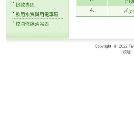
(o
捐款專區
4.
(o
飲用水質與用電專區
校園修繕通報表
Copyright
©
2022 T
校址：