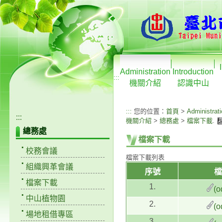
Administration
Introduction
:::
機關介紹
認識中山
:::
您的位置：
首頁
>
Administrat
:::
機關介紹
>
總務處
>
檔案下載
.
總務處
檔案下載
校務會議
檔案下載列表
組織興革會議
序號
檔
檔案下載
1.
(o
中山植物園
2.
(o
場地租借專區
3.