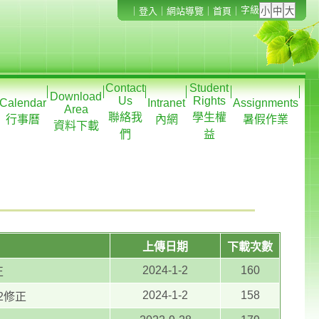
字級
｜
登入
｜
網站導覽
｜
首頁
｜
Contact
Student
Download
Us
Rights
Calendar
Intranet
Assignments
Area
聯絡我
學生權
行事曆
內網
暑假作業
資料下載
們
益
上傳日期
下載次數
2024-1-2
160
正
2024-1-2
158
2修正