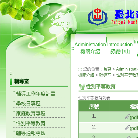
I
Administration
Introduction
:::
機關介紹
認識中山
:::
您的位置：
首頁
>
Administrat
:::
機關介紹
>
輔導室
>
性別平等教
輔導室
性別平等教育
輔導工作年度計畫
性別平等教育列表
學校日專區
序號
檔
家庭教育專區
1.
(pd
性別平等教育
2.
(pd
輔導通報專區
3.