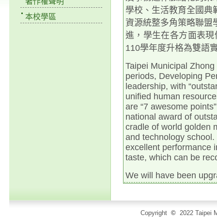
著作權聲明
學校、生活教育全國典
本校學區
資源統整多角策略聯盟
進，學生在各方面表現
110
學年度升格為雙語
Taipei Municipal Zhong
periods, Developing Per
leadership, with “outst
unified human resources
are “7 awesome points” 
national award of outsta
cradle of world golden 
and
technology
school
.
excellent performance in
taste, which can be rec
We will have been u
pgr
Copyright
©
2022 Taip